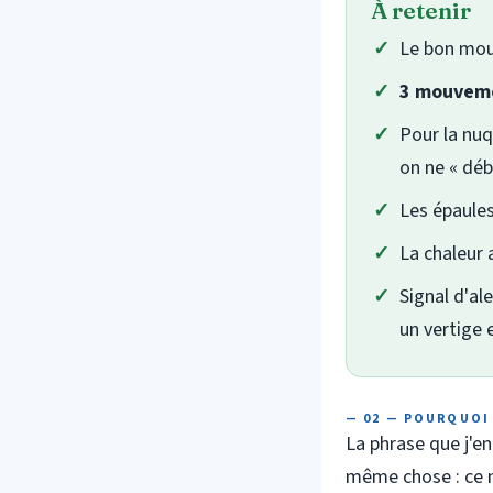
À retenir
Le bon mouv
3 mouveme
Pour la nuq
on ne « déb
Les épaule
La chaleur 
Signal d'al
un vertige 
— 02 — POURQUOI
La phrase que j'e
même chose : ce 