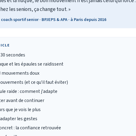
les et la nuque, le bon mouvement n'est jamais celui qui force : 
hez les seniors, ça change tout. »
 coach sportif senior · BPJEPS & APA · à Paris depuis 2016
ICLE
n 30 secondes
que et les épaules se raidissent
: 3 mouvements doux
ouvements (et ce qu'il faut éviter)
ule raide : comment j'adapte
er avant de continuer
rs que je vois le plus
 adapter les gestes
ncret : la confiance retrouvée