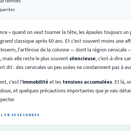
aux familles
équentes
ince » quand on veut tourner la tête, les épaules toujours u
 grand classique après 60 ans. Et c'est souvent moins une aff
 l'Inserm, l'arthrose de la colonne — dont la région cervicale
, mais elle reste le plus souvent
silencieuse
, c'est-à-dire sa
nt dit : des cervicales un peu usées ne condamnent pas à avo
t, c'est l'
immobilité
et les
tensions accumulées
. Et là, 
ux, et quelques précautions importantes que je vais détaill
pecter.
EL EN 30 SECONDES