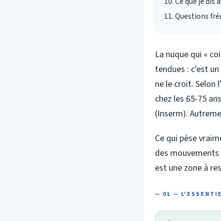
Ce que je dis 
Questions fr
La nuque qui « co
tendues : c'est un
ne le croit. Selon
chez les 65-75 ans
(Inserm). Autreme
Ce qui pèse vraimen
des mouvements do
est une zone à res
— 01 — L'ESSENTI