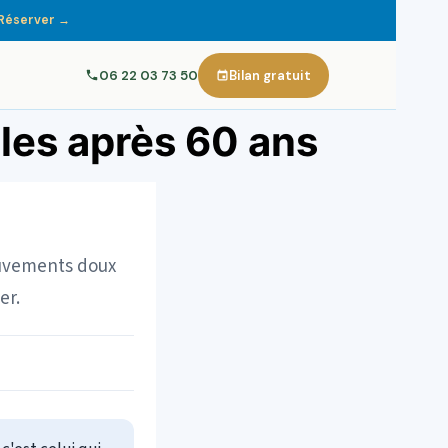
Réserver →
06 22 03 73 50
Bilan gratuit
ules après 60 ans
mouvements doux
er.