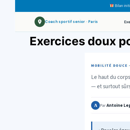
Bilan ini
Ex
Coach sportif senior · Paris
Exercices doux po
MOBILITÉ DOUCE 
Le haut du corps
— et surtout sûrs
Par
Antoine Leg
A