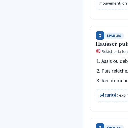
mouvement, on ne
2
ÉPAULES
Hausser puis
Relâcher la te
Assis ou deb
Puis relâch
Recommencez
Sécurité :
expir
3