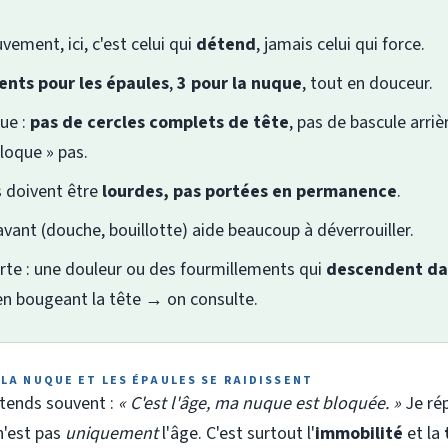
ement, ici, c'est celui qui
détend
, jamais celui qui force.
nts pour les épaules
,
3 pour la nuque
, tout en douceur.
ue :
pas de cercles complets de tête
, pas de bascule arrièr
loque » pas.
s doivent être
lourdes, pas portées en permanence
.
avant (douche, bouillotte) aide beaucoup à déverrouiller.
erte : une douleur ou des fourmillements qui
descendent dan
en bougeant la tête → on consulte.
 LA NUQUE ET LES ÉPAULES SE RAIDISSENT
ntends souvent :
« C'est l'âge, ma nuque est bloquée. »
Je rép
n'est pas
uniquement
l'âge. C'est surtout l'
immobilité
et la