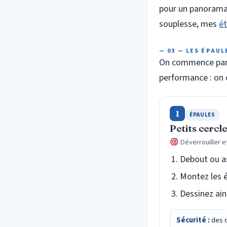
pour un panorama d
souplesse, mes
ét
— 03 — LES ÉPAU
On commence par le
performance : on 
1
ÉPAULES
Petits cercl
Déverrouiller e
Debout ou as
Montez les é
Dessinez ain
Sécurité :
des 