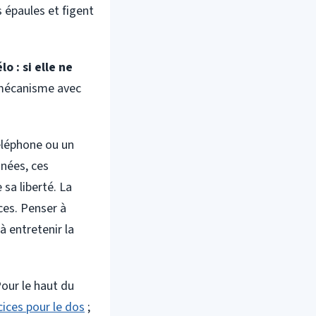
s épaules et figent
 : si elle ne
 mécanisme avec
téléphone ou un
nnées, ces
sa liberté. La
ces. Penser à
 à entretenir la
Pour le haut du
cices pour le dos
;