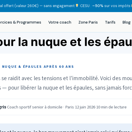
tial offert (valeur 260€) — sans engagement
·
CESU :
–50%
sur vos impôts
·
ercices & Programmes
Votre coach
Zone Paris
Tarifs
Blog
ur la nuque et les épa
· NUQUE & ÉPAULES APRÈS 60 ANS
 se raidit avec les tensions et l'immobilité. Voici des 
 — pour libérer la nuque et les épaules, sans jamais forc
ris
·
Coach sportif senior à domicile · Paris
·
12 juin 2026
·
10 min de lecture