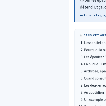
« Pour les épau
détend. Et ça, c
— Antoine Legris,
DANS CET ART
L'essentiel e
Pourquoi la nu
Les épaules 
La nuque : 3 m
Arthrose, épa
Quand consult
Les deux erreu
Au quotidien :
Un exemple co