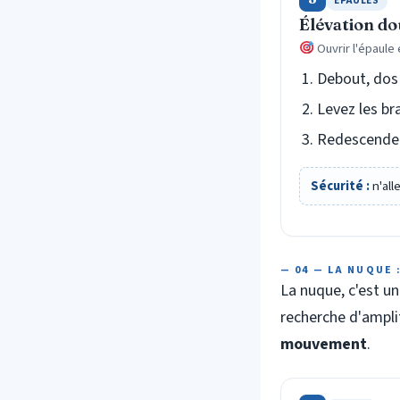
ÉPAULES
Élévation do
Ouvrir l'épaule 
Debout, dos 
Levez les br
Redescendez
Sécurité :
n'all
— 04 — LA NUQUE 
La nuque, c'est un
recherche d'amplit
mouvement
.