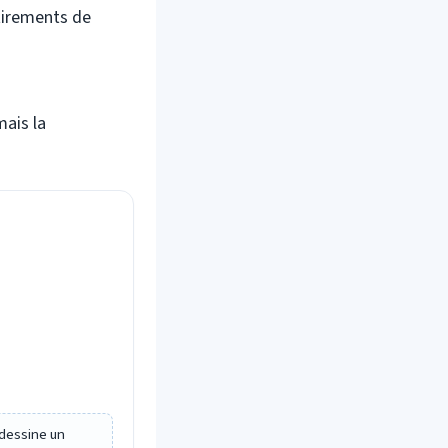
tirements de
mais la
n dessine un